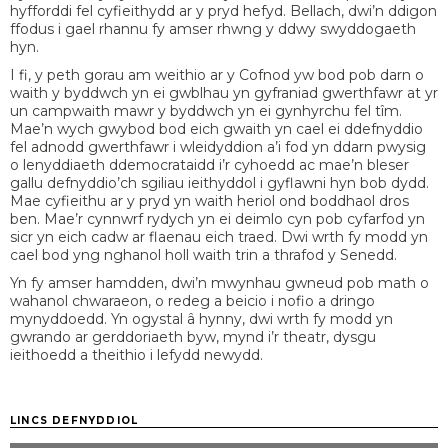
hyfforddi fel cyfieithydd ar y pryd hefyd. Bellach, dwi’n ddigon
ffodus i gael rhannu fy amser rhwng y ddwy swyddogaeth
hyn.
I fi, y peth gorau am weithio ar y Cofnod yw bod pob darn o
waith y byddwch yn ei gwblhau yn gyfraniad gwerthfawr at yr
un campwaith mawr y byddwch yn ei gynhyrchu fel tîm.
Mae’n wych gwybod bod eich gwaith yn cael ei ddefnyddio
fel adnodd gwerthfawr i wleidyddion a’i fod yn ddarn pwysig
o lenyddiaeth ddemocrataidd i’r cyhoedd ac mae’n bleser
gallu defnyddio’ch sgiliau ieithyddol i gyflawni hyn bob dydd.
Mae cyfieithu ar y pryd yn waith heriol ond boddhaol dros
ben. Mae’r cynnwrf rydych yn ei deimlo cyn pob cyfarfod yn
sicr yn eich cadw ar flaenau eich traed. Dwi wrth fy modd yn
cael bod yng nghanol holl waith trin a thrafod y Senedd.
Yn fy amser hamdden, dwi’n mwynhau gwneud pob math o
wahanol chwaraeon, o redeg a beicio i nofio a dringo
mynyddoedd. Yn ogystal â hynny, dwi wrth fy modd yn
gwrando ar gerddoriaeth byw, mynd i’r theatr, dysgu
ieithoedd a theithio i lefydd newydd.
LINCS DEFNYDDIOL