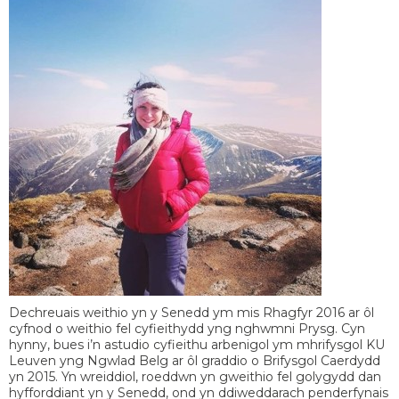
Dechreuais weithio yn y Senedd ym mis Rhagfyr 2016 ar ôl
cyfnod o weithio fel cyfieithydd yng nghwmni Prysg. Cyn
hynny, bues i’n astudio cyfieithu arbenigol ym mhrifysgol KU
Leuven yng Ngwlad Belg ar ôl graddio o Brifysgol Caerdydd
yn 2015. Yn wreiddiol, roeddwn yn gweithio fel golygydd dan
hyfforddiant yn y Senedd, ond yn ddiweddarach penderfynais