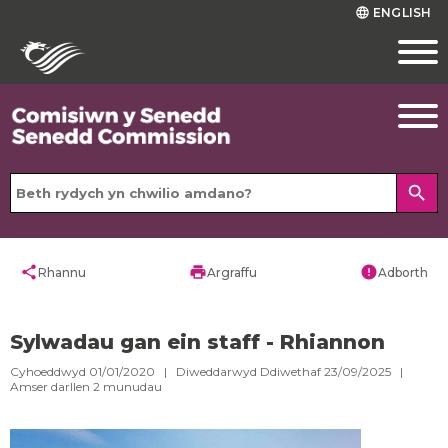
ENGLISH
language
search
share
print
error
Rhannu
Argraffu
Adborth
Sylwadau gan ein staff - Rhiannon
Cyhoeddwyd 01/01/2020 | Diweddarwyd Ddiwethaf 23/09/2025 |
Amser darllen
2
munudau