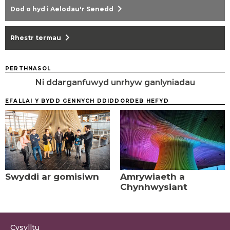
chevron_right
Dod o hyd i Aelodau'r Senedd
chevron_right
Rhestr termau
PERTHNASOL
Ni ddarganfuwyd unrhyw ganlyniadau
EFALLAI Y BYDD GENNYCH DDIDDORDEB HEFYD
Swyddi ar gomisiwn
Amrywiaeth a
Chynhwysiant
Cysylltu