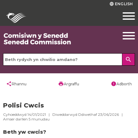
ENGLISH
language
search
share
print
error
Rhannu
Argraffu
Adborth
Polisi Cwcis
Cyhoeddwyd 14/01/2021 | Diweddarwyd Ddiwethaf 23/06/2026 |
Amser darllen
5
munudau
Beth yw cwcis?