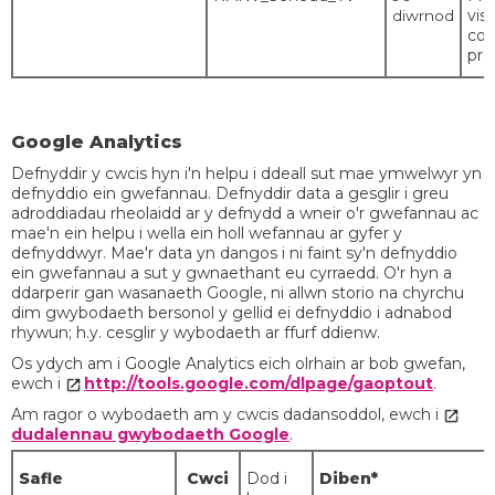
visi
diwrnod
coo
pre
Google Analytics
Defnyddir y cwcis hyn i'n helpu i ddeall sut mae ymwelwyr yn
defnyddio ein gwefannau. Defnyddir data a gesglir i greu
adroddiadau rheolaidd ar y defnydd a wneir o'r gwefannau ac
mae'n ein helpu i wella ein holl wefannau ar gyfer y
defnyddwyr. Mae'r data yn dangos i ni faint sy'n defnyddio
ein gwefannau a sut y gwnaethant eu cyrraedd. O'r hyn a
ddarperir gan wasanaeth Google, ni allwn storio na chyrchu
dim gwybodaeth bersonol y gellid ei defnyddio i adnabod
rhywun; h.y. cesglir y wybodaeth ar ffurf ddienw.
Os ydych am i Google Analytics eich olrhain ar bob gwefan,
ewch i
http://tools.google.com/dlpage/gaoptout
.
Am ragor o wybodaeth am y cwcis dadansoddol, ewch i
dudalennau gwybodaeth Google
.
Safle
Cwci
Dod i
Diben*