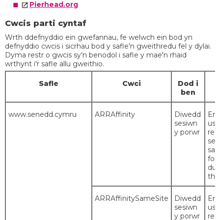
Pierhead.org
Cwcis parti cyntaf
Wrth ddefnyddio ein gwefannau, fe welwch ein bod yn
defnyddio cwcis i sicrhau bod y safle'n gweithredu fel y dylai.
Dyma restr o gwcis sy'n benodol i safle y mae'n rhaid
wrthynt i'r safle allu gweithio.
Safle
Cwci
Dod i
ben
www.senedd.cymru
ARRAffinity
Diwedd
Ens
sesiwn
use
y porwr
req
sen
sam
for
dur
the
ARRAffinitySameSite
Diwedd
Ens
sesiwn
use
y porwr
req