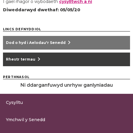
I gael rhagor o wybodaeth
cysylltwch a ni
Diweddarwyd dwethaf: 05/05/20
LINCS DEFNYDDIOL
chevron_right
Dod o hyd i Aelodau'r Senedd
chevron_right
Rhestr termau
PERTHNASOL
Ni ddarganfuwyd unrhyw ganlyniadau
Cysylltu
0300 200 6565
Ymchwil y Senedd
cysylltu@senedd.cymru
Hafan Ymchwil y Senedd