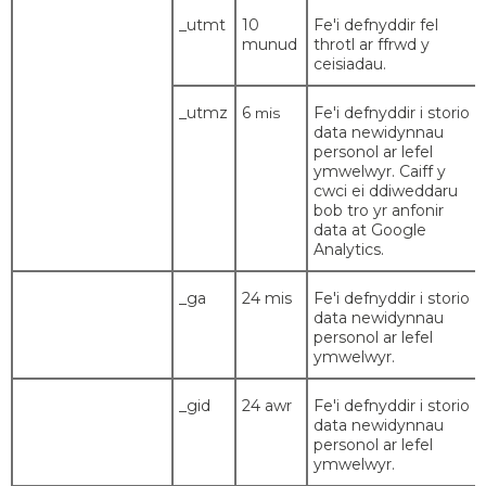
_utmt
10
Fe'i defnyddir fel
munud
throtl ar ffrwd y
ceisiadau.
_utmz
6
Fe'i defnyddir i storio
mis
data newidynnau
personol ar lefel
ymwelwyr. Caiff y
cwci ei ddiweddaru
bob tro yr anfonir
data at Google
Analytics.
_ga
24 mis
Fe'i defnyddir i storio
data newidynnau
personol ar lefel
ymwelwyr.
_gid
24 awr
Fe'i defnyddir i storio
data newidynnau
personol ar lefel
ymwelwyr.