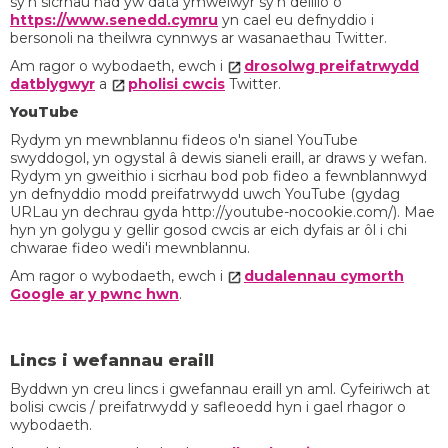
sy'n sicrhau nad yw data ymwelwyr sy'n deillio o
https://www.senedd.cymru
yn cael eu defnyddio i
bersonoli na theilwra cynnwys ar wasanaethau Twitter.
Am ragor o wybodaeth, ewch i
drosolwg preifatrwydd
datblygwyr
a
pholisi cwcis
Twitter.
YouTube
Rydym yn mewnblannu fideos o'n sianel YouTube
swyddogol, yn ogystal â dewis sianeli eraill, ar draws y wefan.
Rydym yn gweithio i sicrhau bod pob fideo a fewnblannwyd
yn defnyddio modd preifatrwydd uwch YouTube (gydag
URLau yn dechrau gyda http://youtube-nocookie.com/). Mae
hyn yn golygu y gellir gosod cwcis ar eich dyfais ar ôl i chi
chwarae fideo wedi'i mewnblannu.
Am ragor o wybodaeth, ewch i
dudalennau cymorth
Google ar y pwnc hwn
.
Lincs i wefannau eraill
Byddwn yn creu lincs i gwefannau eraill yn aml. Cyfeiriwch at
bolisi cwcis / preifatrwydd y safleoedd hyn i gael rhagor o
wybodaeth.