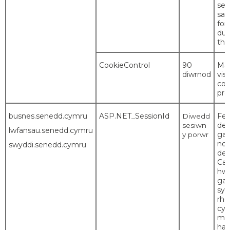
sen
sam
for
dur
the
CookieControl
90
Ma
diwrnod
visi
coo
pre
busnes.senedd.cymru
ASP.NET_SessionId
Fe'i
Diwedd
def
sesiwn
lwfansau.senedd.cymru
gan
y porwr
nod
swyddi.senedd.cymru
def
Cai
hwn
gan
sy
rhe
cyn
ma
han