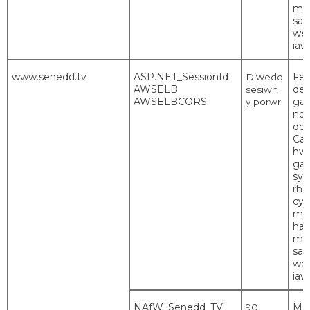
mwy
saf
wei
iaw
www.senedd.tv
ASP.NET_SessionId
Fe'i
Diwedd
AWSELB
def
sesiwn
AWSELBCORS
gan
y porwr
nod
def
Cai
hwn
gan
sy
rhe
cyn
ma
han
mwy
saf
wei
iaw
NAfW_Senedd_TV
Ma
90