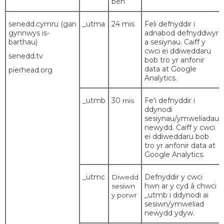
ben
senedd.cymru (gan
_utma
24 mis
Feli defnyddir i
gynnwys is-
adnabod defnyddwyr
barthau)
a sesiynau. Caiff y
cwci ei ddiweddaru
senedd.tv
bob tro yr anfonir
data at Google
pierhead.org
Analytics.
_utmb
30
Fe'i defnyddir i
mis
ddynodi
sesiynau/ymweliadau
newydd. Caiff y cwci
ei ddiweddaru bob
tro yr anfonir data at
Google Analytics.
_utmc
Defnyddir y cwci
Diwedd
hwn ar y cyd â chwci
sesiwn
_utmb i ddynodi ai
y porwr
sesiwn/ymweliad
newydd ydyw.