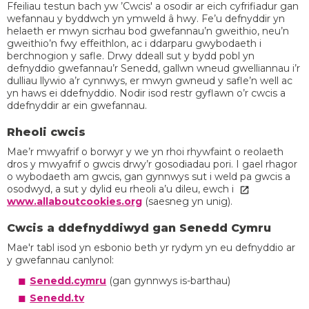
Ffeiliau testun bach yw ’Cwcis' a osodir ar eich cyfrifiadur gan
wefannau y byddwch yn ymweld â hwy. Fe’u defnyddir yn
helaeth er mwyn sicrhau bod gwefannau’n gweithio, neu’n
gweithio’n fwy effeithlon, ac i ddarparu gwybodaeth i
berchnogion y safle. Drwy ddeall sut y bydd pobl yn
defnyddio gwefannau’r Senedd, gallwn wneud gwelliannau i’r
dulliau llywio a’r cynnwys, er mwyn gwneud y safle’n well ac
yn haws ei ddefnyddio. Nodir isod restr gyflawn o’r cwcis a
ddefnyddir ar ein gwefannau.
Rheoli cwcis
Mae’r mwyafrif o borwyr y we yn rhoi rhywfaint o reolaeth
dros y mwyafrif o gwcis drwy’r gosodiadau pori. I gael rhagor
o wybodaeth am gwcis, gan gynnwys sut i weld pa gwcis a
osodwyd, a sut y dylid eu rheoli a’u dileu, ewch i
www.allaboutcookies.org
(saesneg yn unig).
Cwcis a ddefnyddiwyd gan Senedd Cymru
Mae'r tabl isod yn esbonio beth yr rydym yn eu defnyddio ar
y gwefannau canlynol:
Senedd.cymru
(gan gynnwys is-barthau)
Senedd.tv