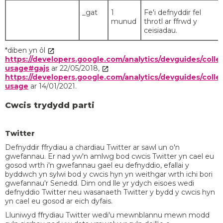
_gat
1
Fe'i defnyddir fel
munud
throtl ar ffrwd y
ceisiadau.
*diben yn ôl
https://developers.google.com/analytics/devguides/collec
usage#gajs
ar 22/05/2018,
https://developers.google.com/analytics/devguides/collec
usage
ar 14/01/2021.
Cwcis trydydd parti
Twitter
Defnyddir ffrydiau a chardiau Twitter ar sawl un o'n
gwefannau. Er nad yw'n amlwg bod cwcis Twitter yn cael eu
gosod wrth i'n gwefannau gael eu defnyddio, efallai y
byddwch yn sylwi bod y cwcis hyn yn weithgar wrth ichi bori
gwefannau'r Senedd. Dim ond lle yr ydych eisoes wedi
defnyddio Twitter neu wasanaeth Twitter y bydd y cwcis hyn
yn cael eu gosod ar eich dyfais.
Lluniwyd ffrydiau Twitter wedi'u mewnblannu mewn modd